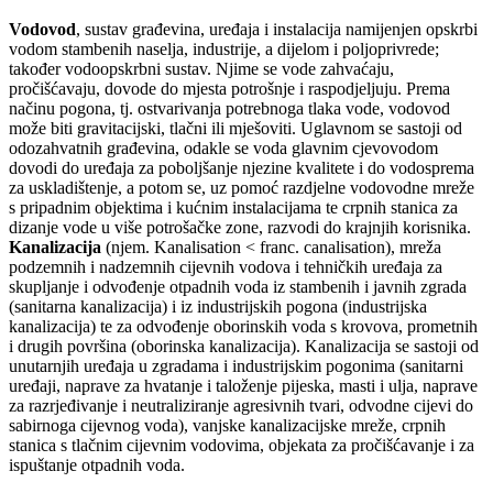
Vodovod
, sustav građevina, uređaja i instalacija namijenjen opskrbi
vodom stambenih naselja, industrije, a dijelom i poljoprivrede;
također vodoopskrbni sustav. Njime se vode zahvaćaju,
pročišćavaju, dovode do mjesta potrošnje i raspodjeljuju. Prema
načinu pogona, tj. ostvarivanja potrebnoga tlaka vode, vodovod
može biti gravitacijski, tlačni ili mješoviti. Uglavnom se sastoji od
odozahvatnih građevina, odakle se voda glavnim cjevovodom
dovodi do uređaja za poboljšanje njezine kvalitete i do vodosprema
za uskladištenje, a potom se, uz pomoć razdjelne vodovodne mreže
s pripadnim objektima i kućnim instalacijama te crpnih stanica za
dizanje vode u više potrošačke zone, razvodi do krajnjih korisnika.
Kanalizacija
(njem. Kanalisation < franc. canalisation), mreža
podzemnih i nadzemnih cijevnih vodova i tehničkih uređaja za
skupljanje i odvođenje otpadnih voda iz stambenih i javnih zgrada
(sanitarna kanalizacija) i iz industrijskih pogona (industrijska
kanalizacija) te za odvođenje oborinskih voda s krovova, prometnih
i drugih površina (oborinska kanalizacija). Kanalizacija se sastoji od
unutarnjih uređaja u zgradama i industrijskim pogonima (sanitarni
uređaji, naprave za hvatanje i taloženje pijeska, masti i ulja, naprave
za razrjeđivanje i neutraliziranje agresivnih tvari, odvodne cijevi do
sabirnoga cijevnog voda), vanjske kanalizacijske mreže, crpnih
stanica s tlačnim cijevnim vodovima, objekata za pročišćavanje i za
ispuštanje otpadnih voda.