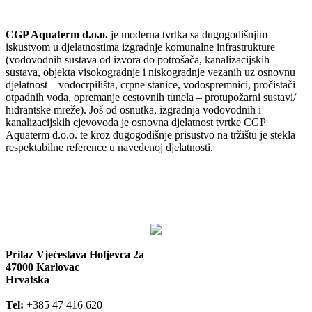
CGP Aquaterm d.o.o.
je moderna tvrtka sa dugogodišnjim
iskustvom u djelatnostima izgradnje komunalne infrastrukture
(vodovodnih sustava od izvora do potrošača, kanalizacijskih
sustava, objekta visokogradnje i niskogradnje vezanih uz osnovnu
djelatnost – vodocrpilišta, crpne stanice, vodospremnici, pročistači
otpadnih voda, opremanje cestovnih tunela – protupožarni sustavi/
hidrantske mreže). Još od osnutka, izgradnja vodovodnih i
kanalizacijskih cjevovoda je osnovna djelatnost tvrtke CGP
Aquaterm d.o.o. te kroz dugogodišnje prisustvo na tržištu je stekla
respektabilne reference u navedenoj djelatnosti.
Prilaz Vjećeslava Holjevca 2a
47000 Karlovac
Hrvatska
Tel:
+385 47 416 620