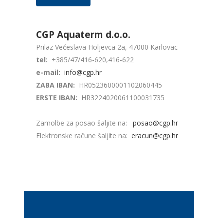
CGP Aquaterm d.o.o.
Prilaz Većeslava Holjevca 2a, 47000 Karlovac
tel:
+385/47/416-620,416-622
e-mail:
info@cgp.hr
ZABA IBAN:
HR0523600001102060445
ERSTE IBAN:
HR3224020061100031735
Zamolbe za posao šaljite na:
posao@cgp.hr
Elektronske račune šaljite na:
eracun@cgp.hr