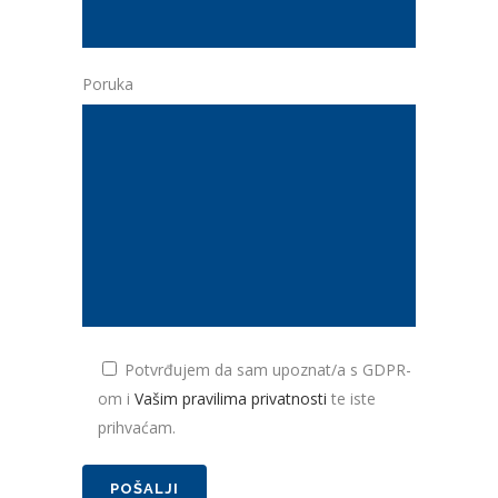
Poruka
Potvrđujem da sam upoznat/a s GDPR-
om i
Vašim pravilima privatnosti
te iste
prihvaćam.